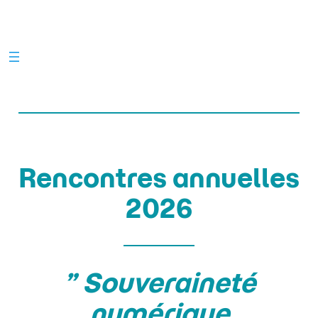
Aller
au
contenu
Rencontres annuelles
2026
” Souveraineté
numérique