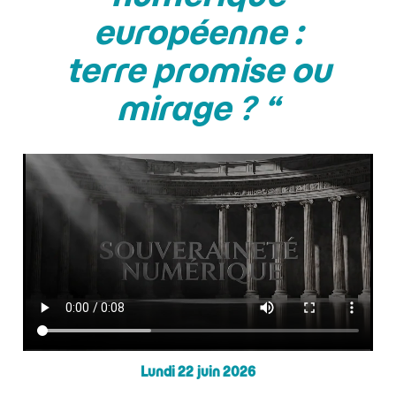
européenne :
terre promise ou
mirage ? “
Lundi 22 juin 2026