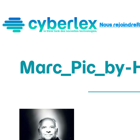
Aller
au
contenu
Nous rejoindre
R
Marc_Pic_by-